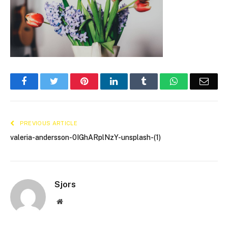
Facebook
Twitter
Pinterest
LinkedIn
Tumblr
WhatsApp
Emai
PREVIOUS ARTICLE
valeria-andersson-0IGhARplNzY-unsplash-(1)
Sjors
Website