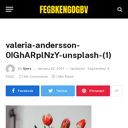
valeria-andersson-
0IGhARplNzY-unsplash-(1)
By
Sjors
January 22, 2021
Updated:
September 4,
2022
No Comments
1 Min Read
Facebook
Twitter
Pinterest