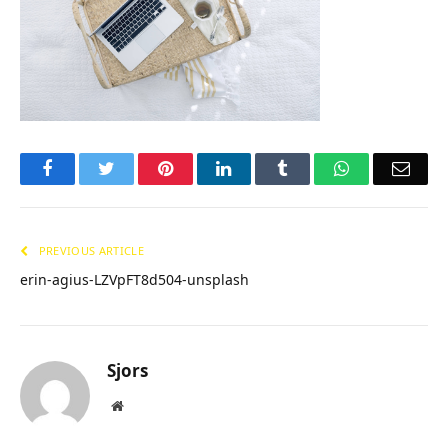
Facebook
Twitter
Pinterest
LinkedIn
Tumblr
WhatsApp
Emai
PREVIOUS ARTICLE
erin-agius-LZVpFT8d504-unsplash
Sjors
Website