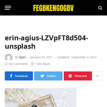
erin-agius-LZVpFT8d504-
unsplash
By
Sjors
January 23, 2021
Updated:
September 4, 2022
No Comments
1 Min Read
Facebook
Twitter
Pinterest